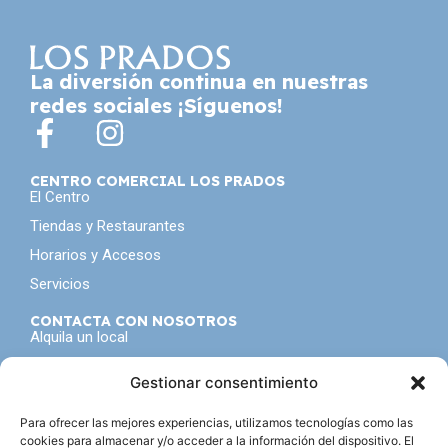
La diversión continua en nuestras
redes sociales ¡Síguenos!
CENTRO COMERCIAL LOS PRADOS
El Centro
Tiendas y Restaurantes
Horarios y Accesos
Servicios
CONTACTA CON NOSOTROS
Alquila un local
Contacto
Gestionar consentimiento
NO TE PIERDAS NADA
Seguro que tampoco te gusta ser el último en enterarte
Para ofrecer las mejores experiencias, utilizamos tecnologías como las
de todo, inscribete a nuestra
newsletter
cookies para almacenar y/o acceder a la información del dispositivo. El