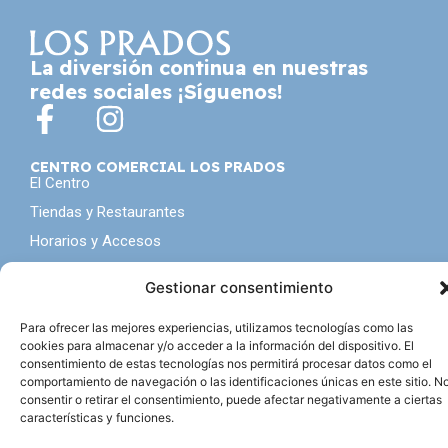
La diversión continua en nuestras
redes sociales ¡Síguenos!
CENTRO COMERCIAL LOS PRADOS
El Centro
Tiendas y Restaurantes
Horarios y Accesos
Servicios
Gestionar consentimiento
CONTACTA CON NOSOTROS
Alquila un local
Para ofrecer las mejores experiencias, utilizamos tecnologías como las
cookies para almacenar y/o acceder a la información del dispositivo. El
Contacto
consentimiento de estas tecnologías nos permitirá procesar datos como el
comportamiento de navegación o las identificaciones únicas en este sitio. N
NO TE PIERDAS NADA
consentir o retirar el consentimiento, puede afectar negativamente a ciertas
Seguro que tampoco te gusta ser el último en enterarte
características y funciones.
de todo, inscribete a nuestra
newsletter