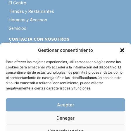
El Centro
Tiendas y Restaurantes
Horarios y Accesos
Servicios
CONTACTA CON NOSOTROS
Alquila un local
Gestionar consentimiento
Contacto
Para ofrecer las mejores experiencias, utilizamos tecnologías como las
NO TE PIERDAS NADA
cookies para almacenar y/o acceder a la información del dispositivo. El
Seguro que tampoco te gusta ser el último en enterarte
consentimiento de estas tecnologías nos permitirá procesar datos como
de todo, inscribete a nuestra
newsletter
el comportamiento de navegación o las identificaciones únicas en este
sitio. No consentir o retirar el consentimiento, puede afectar
negativamente a ciertas características y funciones.
Acepto la política de privacidad
Aceptar
Suscribirse
Denegar