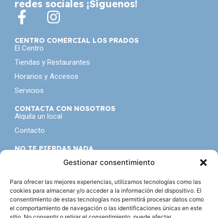
redes sociales ¡Síguenos!
CENTRO COMERCIAL LOS PRADOS
El Centro
Tiendas y Restaurantes
Horarios y Accesos
Servicios
CONTACTA CON NOSOTROS
Alquila un local
Contacto
NO TE PIERDAS NADA
Seguro que tampoco te gusta ser el último en enterarte
Gestionar consentimiento
de todo, inscribete a nuestra
newsletter
Para ofrecer las mejores experiencias, utilizamos tecnologías como las
cookies para almacenar y/o acceder a la información del dispositivo. El
consentimiento de estas tecnologías nos permitirá procesar datos como
Acepto la política de privacidad
el comportamiento de navegación o las identificaciones únicas en este
sitio. No consentir o retirar el consentimiento, puede afectar