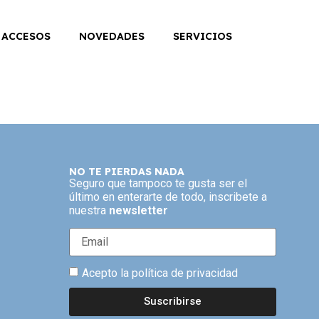
 ACCESOS
NOVEDADES
SERVICIOS
NO TE PIERDAS NADA
Seguro que tampoco te gusta ser el
último en enterarte de todo, inscribete a
nuestra
newsletter
Acepto la política de privacidad
Suscribirse