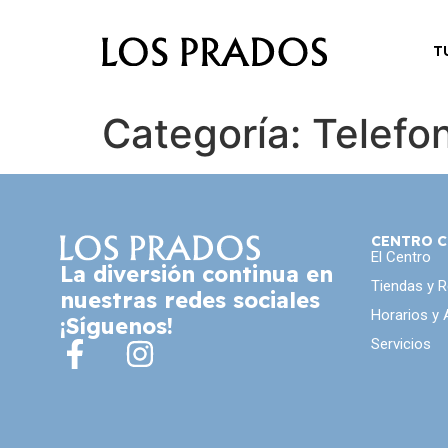
T
Categoría:
Telefo
CENTRO C
El Centro
La diversión continua en
Tiendas y 
nuestras redes sociales
Horarios y
¡Síguenos!
Servicios