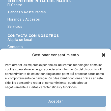
CENTRO COMERCIAL LOS PRADOS
El Centro
Tiendas y Restaurantes
Horarios y Accesos
Servicios
CONTACTA CON NOSOTROS
Alquila un local
Contacto
Gestionar consentimiento
NO TE PIERDAS NADA
Seguro que tampoco te gusta ser el último en enterarte
de todo, inscribete a nuestra
newsletter
Para ofrecer las mejores experiencias, utilizamos tecnologías como las
cookies para almacenar y/o acceder a la información del dispositivo. El
consentimiento de estas tecnologías nos permitirá procesar datos como
el comportamiento de navegación o las identificaciones únicas en este
sitio. No consentir o retirar el consentimiento, puede afectar
Acepto la política de privacidad
negativamente a ciertas características y funciones.
Suscribirse
Aceptar